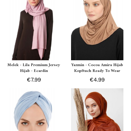
Melek - Lila Premium Jersey
Yazmin - Cocoa Amira Hijab
Hijab - Ecardin
Kopftuch Ready To Wear
€7.99
€4.99