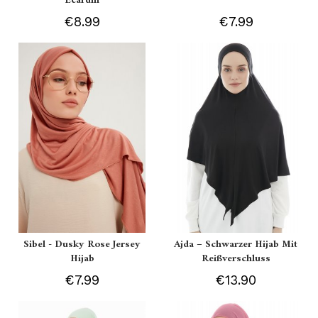
Ecardin
€8.99
€7.99
Sibel - Dusky Rose Jersey
Ajda – Schwarzer Hijab Mit
Hijab
Reißverschluss
€7.99
€13.90