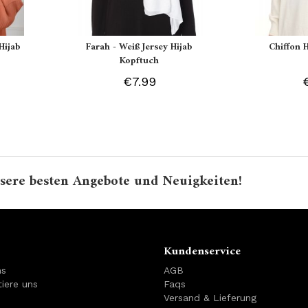
Hijab
Farah - Weiß Jersey Hijab
Chiffon 
Kopftuch
€7.99
sere besten Angebote und Neuigkeiten!
Kundenservice
ns
AGB
iere uns
Faqs
Versand & Lieferung