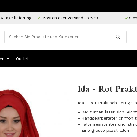
-6 tage lieferung
Kostenloser versand ab €70
Sich
en
Outlet
Ida - Rot Prak
Ida - Rot Praktisch Fertig O
- Der turban lässt sich leic
- Handgearbeiteter chiffon 
- Faltenresistentes und atm
​- Eine grösse passt allen