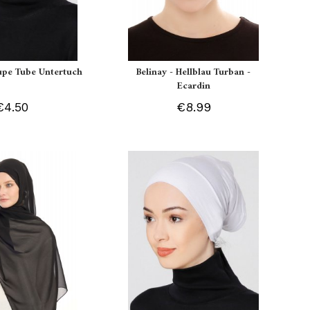
aupe Tube Untertuch
Belinay - Hellblau Turban -
Ecardin
€4.50
€8.99