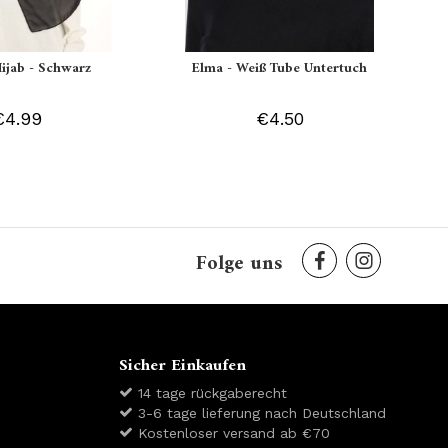
Hijab - Schwarz
Elma - Weiß Tube Untertuch
€4.99
€4.50
Folge uns
Sicher Einkaufen
14 tage rückgaberecht
3-6 tage lieferung nach Deutschland
Kostenloser versand ab €70