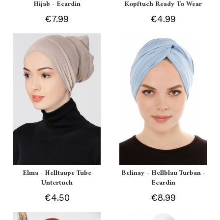
Hijab - Ecardin
Kopftuch Ready To Wear
€7.99
€4.99
Elma - Helltaupe Tube
Belinay - Hellblau Turban -
Untertuch
Ecardin
€4.50
€8.99