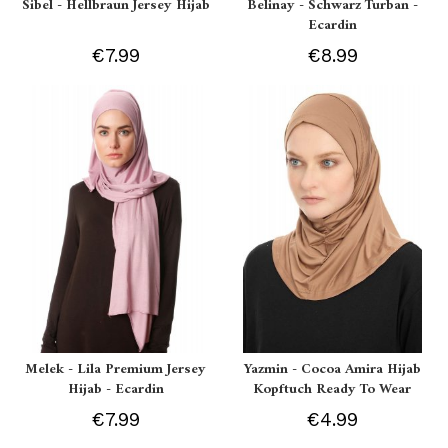
Sibel - Hellbraun Jersey Hijab
Belinay - Schwarz Turban -
Ecardin
€7.99
€8.99
Melek - Lila Premium Jersey
Yazmin - Cocoa Amira Hijab
Hijab - Ecardin
Kopftuch Ready To Wear
€7.99
€4.99