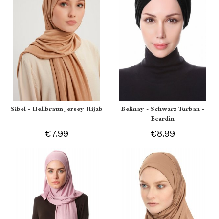
Sibel - Hellbraun Jersey Hijab
Belinay - Schwarz Turban -
Ecardin
€7.99
€8.99