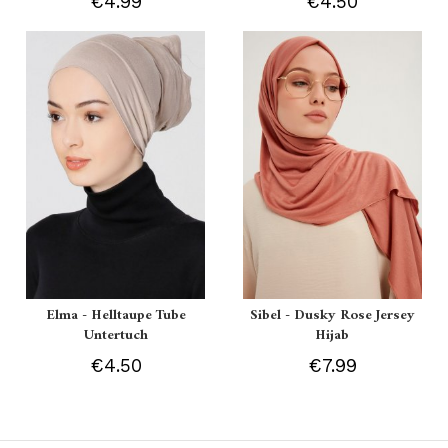
€4.99
€4.50
Elma - Helltaupe Tube
Sibel - Dusky Rose Jersey
Untertuch
Hijab
€4.50
€7.99