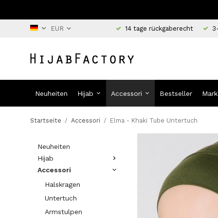
14 tage rückgaberecht
3
Neuheiten
Hijab
Accessori
Bestseller
Mark
Startseite
/
Accessori
/
Elma - Khaki Tube Untertuch
Neuheiten
Hijab
Accessori
Halskragen
Untertuch
Armstulpen