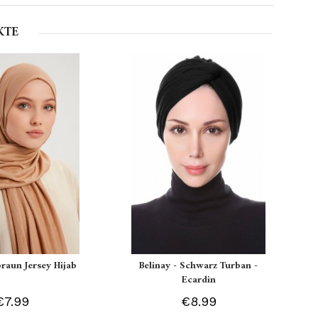
KTE
braun Jersey Hijab
Belinay - Schwarz Turban -
Ecardin
€7.99
€8.99