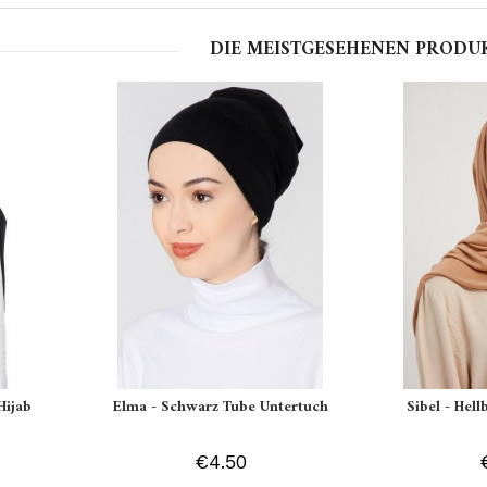
DIE MEISTGESEHENEN PRODU
Hijab
Elma - Schwarz Tube Untertuch
Sibel - Hell
€4.50