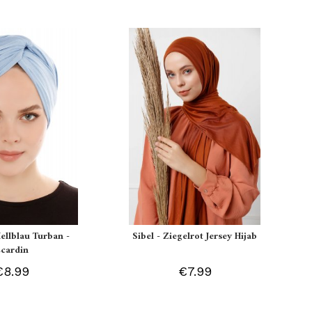
Hellblau Turban -
Sibel - Ziegelrot Jersey Hijab
Ecardin
€8.99
€7.99