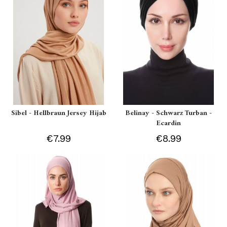
Sibel - Hellbraun Jersey Hijab
Belinay - Schwarz Turban -
Ecardin
€7.99
€8.99