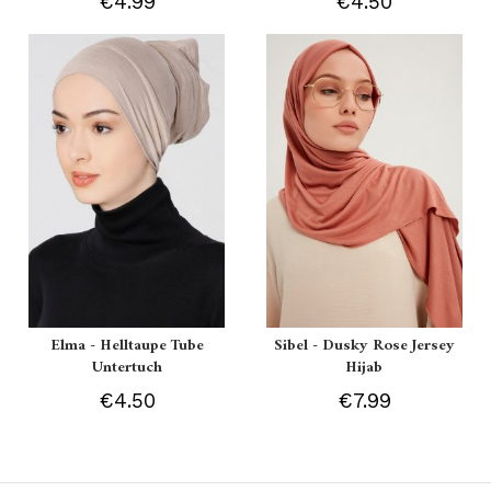
€4.99
€4.50
Elma - Helltaupe Tube
Sibel - Dusky Rose Jersey
Untertuch
Hijab
€4.50
€7.99