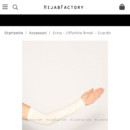
Startseite
/
Accessori
/
Erina - Offwhite Ärmel - Ecardin