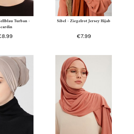
Hellblau Turban -
Sibel - Ziegelrot Jersey Hijab
Ecardin
€8.99
€7.99