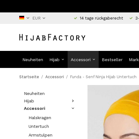
14 tage rückgaberecht
3
Neuheiten
Hijab
Accessori
Bestseller
Mark
Startseite
/
Accessori
/
Funda - Senf Ninja Hijab Untertuch
Neuheiten
Hijab
Accessori
Halskragen
Untertuch
Armstulpen