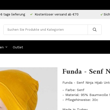
-6 tage lieferung
Kostenloser versand ab €70
Sich
en
Outlet
Funda - Senf N
Funda - Senf Ninja Hijab Unt
- Farbe: Senf
​- Material: 95% Baumwolle
- Pflegehinweise: 30c
Made In Turkey