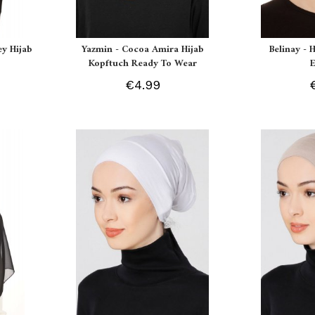
ey Hijab
Yazmin - Cocoa Amira Hijab
Belinay - 
Kopftuch Ready To Wear
€4.99