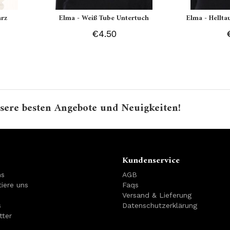
arz
Elma - Weiß Tube Untertuch
Elma - Hellt
€4.50
sere besten Angebote und Neuigkeiten!
Kundenservice
ns
AGB
iere uns
Faqs
Versand & Lieferung
s
Datenschutzerklärung
tter