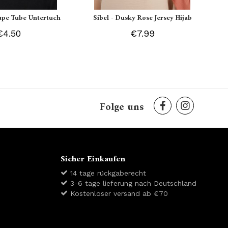
aupe Tube Untertuch
Sibel - Dusky Rose Jersey Hijab
€4.50
€7.99
Folge uns
Sicher Einkaufen
14 tage rückgaberecht
3-6 tage lieferung nach Deutschland
Kostenloser versand ab €70