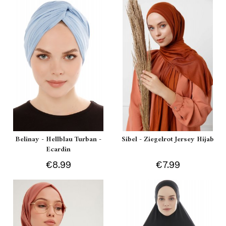
Belinay - Hellblau Turban -
Sibel - Ziegelrot Jersey Hijab
Ecardin
€8.99
€7.99