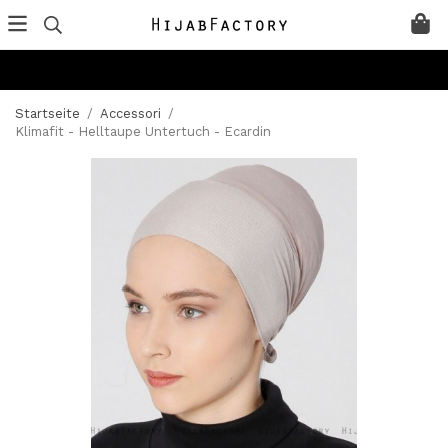
Startseite
/
Accessori
/
Klimafit - Helltaupe Untertuch - Ecardin