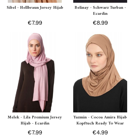
Sibel - Hellbraun Jersey Hijab
Belinay - Schwarz Turban -
Ecardin
€7.99
€8.99
Melek - Lila Premium Jersey
Yazmin - Cocoa Amira Hijab
Hijab - Ecardin
Kopftuch Ready To Wear
€7.99
€4.99