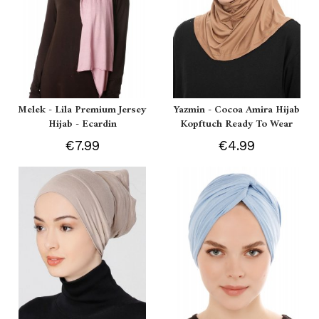
Melek - Lila Premium Jersey
Yazmin - Cocoa Amira Hijab
Hijab - Ecardin
Kopftuch Ready To Wear
€7.99
€4.99