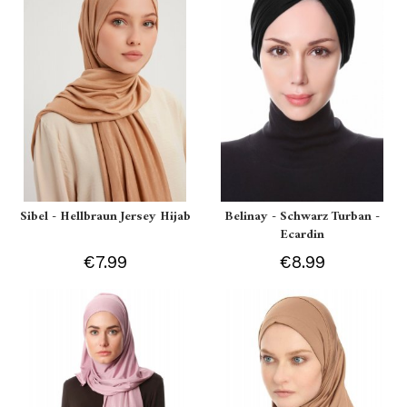
Sibel - Hellbraun Jersey Hijab
Belinay - Schwarz Turban -
Ecardin
€7.99
€8.99