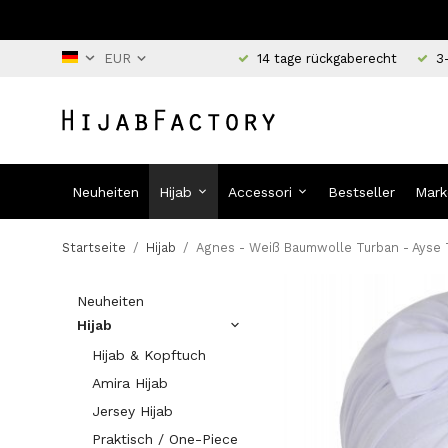
14 tage rückgaberecht
3
Neuheiten
Hijab
Accessori
Bestseller
Mark
Startseite
/
Hijab
/
Agnes - Weiß Baumwolle Turban - Ayse 
Neuheiten
Hijab
Hijab & Kopftuch
Amira Hijab
Jersey Hijab
Praktisch / One-Piece