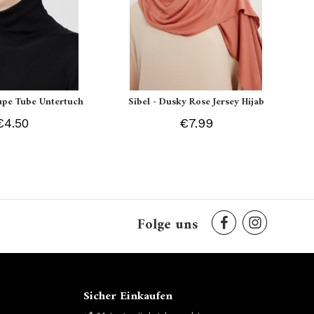
aupe Tube Untertuch
Sibel - Dusky Rose Jersey Hijab
€4.50
€7.99
Folge uns
Sicher Einkaufen