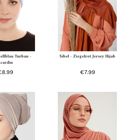
Hellblau Turban -
Sibel - Ziegelrot Jersey Hijab
Ecardin
€8.99
€7.99