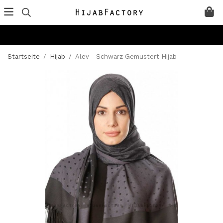
Startseite
/
Hijab
/
Alev - Schwarz Gemustert Hijab