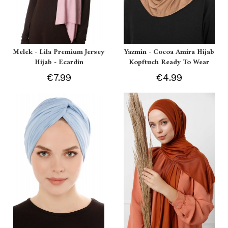
Melek - Lila Premium Jersey
Yazmin - Cocoa Amira Hijab
Hijab - Ecardin
Kopftuch Ready To Wear
€7.99
€4.99