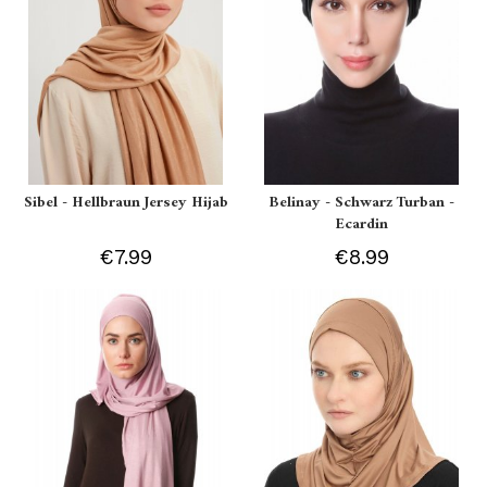
Sibel - Hellbraun Jersey Hijab
Belinay - Schwarz Turban -
Ecardin
€7.99
€8.99