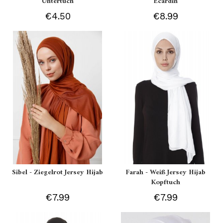
Untertuch
Ecardin
€4.50
€8.99
Sibel - Ziegelrot Jersey Hijab
Farah - Weiß Jersey Hijab
Kopftuch
€7.99
€7.99