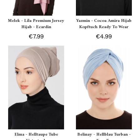
Melek - Lila Premium Jersey
Yazmin - Cocoa Amira Hijab
Hijab - Ecardin
Kopftuch Ready To Wear
€7.99
€4.99
Elma - Helltaupe Tube
Belinay - Hellblau Turban -