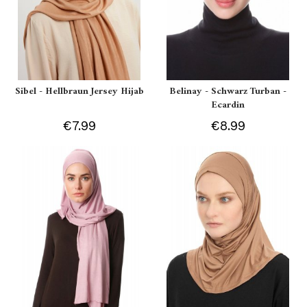
Sibel - Hellbraun Jersey Hijab
Belinay - Schwarz Turban -
Ecardin
€7.99
€8.99