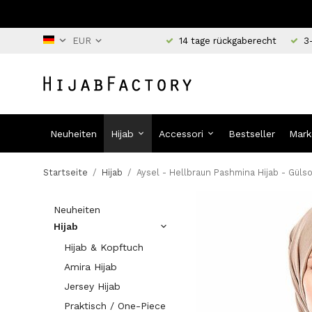
14 tage rückgaberecht
3
Neuheiten
Hijab
Accessori
Bestseller
Mark
Startseite
/
Hijab
/
Aysel - Hellbraun Pashmina Hijab - Güls
Neuheiten
Hijab
Hijab & Kopftuch
Amira Hijab
Jersey Hijab
Praktisch / One-Piece