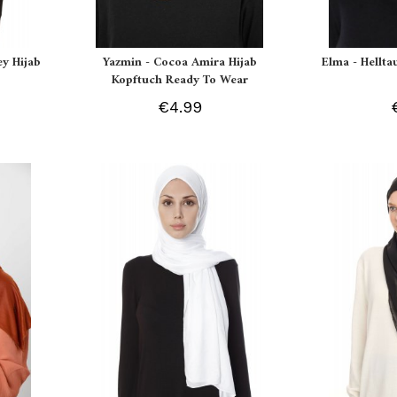
ey Hijab
Yazmin - Cocoa Amira Hijab
Elma - Hellt
Kopftuch Ready To Wear
€4.99