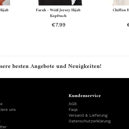
Hijab
Farah - Weiß Jersey Hijab
Chiffon 
Kopftuch
€7.99
sere besten Angebote und Neuigkeiten!
Kundenservice
ns
AGB
iere uns
Faqs
Versand & Lieferung
s
Datenschutzerklärung
tter