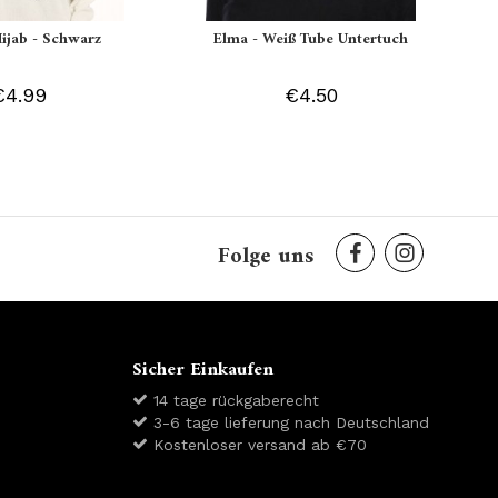
Hijab - Schwarz
Elma - Weiß Tube Untertuch
€4.99
€4.50
Folge uns
Sicher Einkaufen
14 tage rückgaberecht
3-6 tage lieferung nach Deutschland
Kostenloser versand ab €70