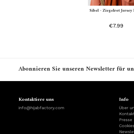
Sibel - Ziegelrot Jersey 
€7.99
Abonnieren Sie unseren Newsletter für un
Kontaktiere uns
Info
info@hijabfactory.com
Über u
Kontakt
Presse
Cookie
Newsle