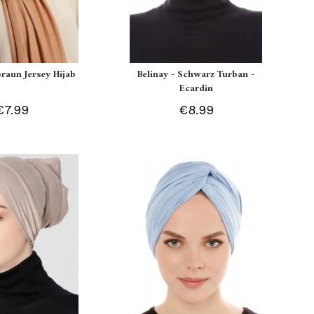
braun Jersey Hijab
Belinay - Schwarz Turban -
Ecardin
€7.99
€8.99