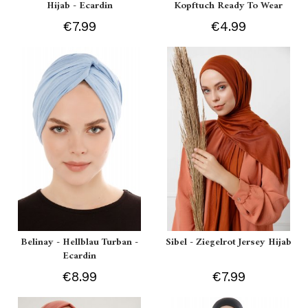
Hijab - Ecardin
Kopftuch Ready To Wear
€7.99
€4.99
Belinay - Hellblau Turban -
Sibel - Ziegelrot Jersey Hijab
Ecardin
€8.99
€7.99