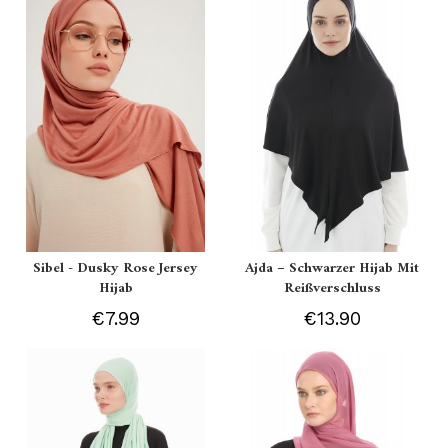
Sibel - Dusky Rose Jersey
Ajda – Schwarzer Hijab Mit
Hijab
Reißverschluss
€7.99
€13.90