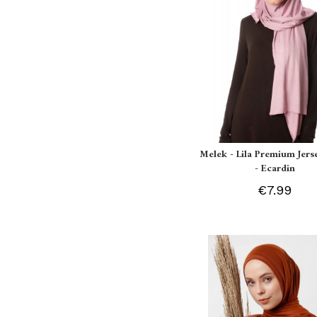
Melek - Lila Premium Jers
- Ecardin
€7.99