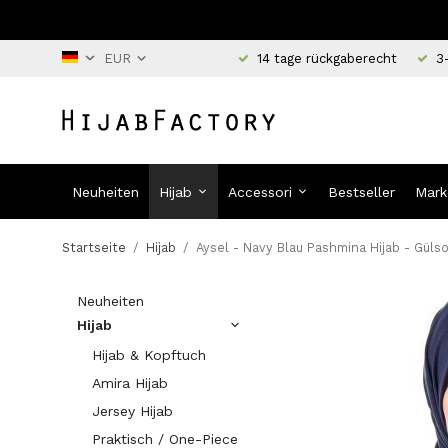
14 tage rückgaberecht
3
Neuheiten
Hijab
Accessori
Bestseller
Mark
Startseite
/
Hijab
/
Aysel - Navy Blau Pashmina Hijab - Güls
Neuheiten
Hijab
Hijab & Kopftuch
Amira Hijab
Jersey Hijab
Praktisch / One-Piece