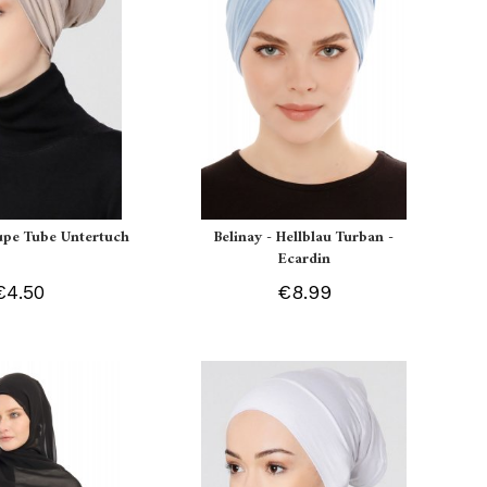
aupe Tube Untertuch
Belinay - Hellblau Turban -
Ecardin
€4.50
€8.99