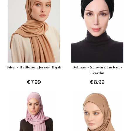
Sibel - Hellbraun Jersey Hijab
Belinay - Schwarz Turban -
Ecardin
€7.99
€8.99