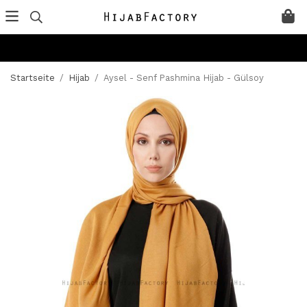
Startseite
/
Hijab
/
Aysel - Senf Pashmina Hijab - Gülsoy