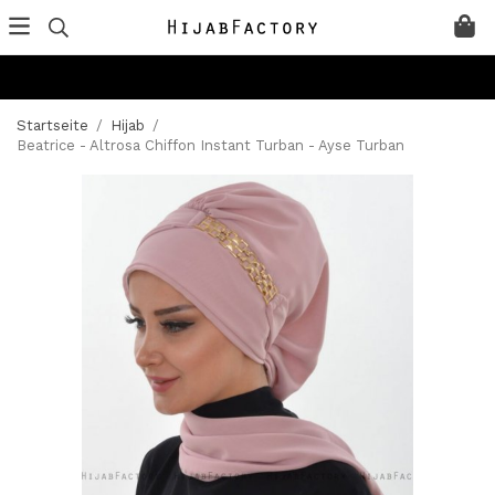
Startseite
/
Hijab
/
Beatrice - Altrosa Chiffon Instant Turban - Ayse Turban