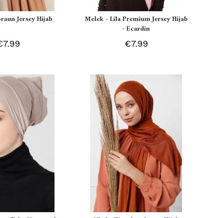
braun Jersey Hijab
Melek - Lila Premium Jersey Hijab
- Ecardin
€7.99
€7.99