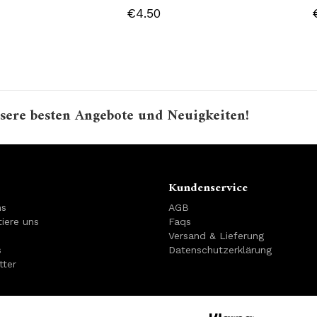
€4.50
sere besten Angebote und Neuigkeiten!
Kundenservice
ns
AGB
iere uns
Faqs
Versand & Lieferung
s
Datenschutzerklärung
tter