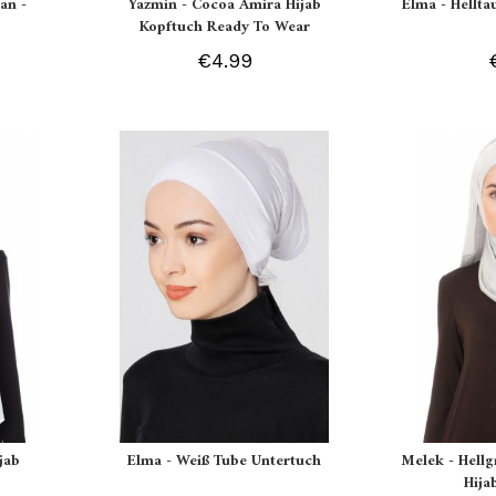
an -
Yazmin - Cocoa Amira Hijab
Elma - Hellt
Kopftuch Ready To Wear
€4.99
jab
Elma - Weiß Tube Untertuch
Melek - Hell
Hija