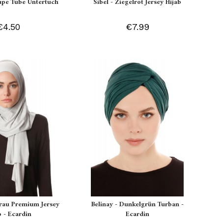
aupe Tube Untertuch
Sibel - Ziegelrot Jersey Hijab
€4.50
€7.99
grau Premium Jersey
Belinay - Dunkelgrün Turban -
b - Ecardin
Ecardin