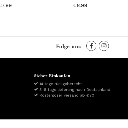
€7.99
€8.99
Folge uns
Sicher Einkaufen
14 tage rückgaberecht
3-6 tage lieferung nach Deutschland
Kostenloser versand ab €70