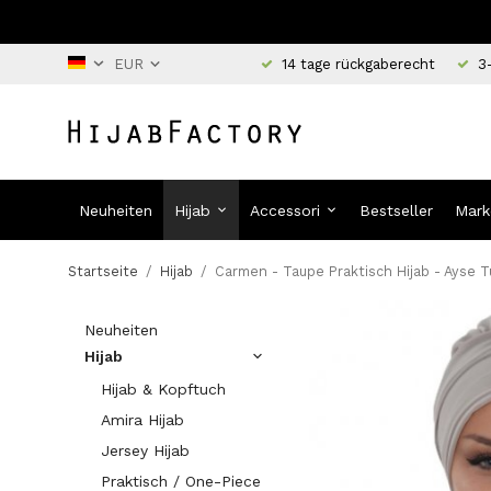
14 tage rückgaberecht
3
Neuheiten
Hijab
Accessori
Bestseller
Mark
Startseite
/
Hijab
/
Carmen - Taupe Praktisch Hijab - Ayse 
Neuheiten
Hijab
Hijab & Kopftuch
Amira Hijab
Jersey Hijab
Praktisch / One-Piece