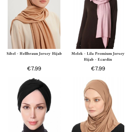
Sibel - Hellbraun Jersey Hijab
Melek - Lila Premium Jersey
Hijab - Ecardin
€7.99
€7.99