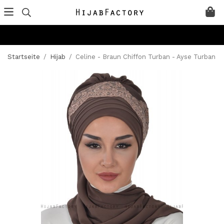
Startseite
/
Hijab
/
Celine - Braun Chiffon Turban - Ayse Turban