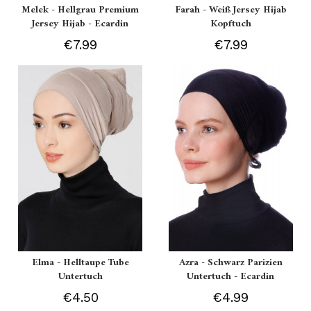
Melek - Hellgrau Premium
Farah - Weiß Jersey Hijab
Jersey Hijab - Ecardin
Kopftuch
€7.99
€7.99
Elma - Helltaupe Tube
Azra - Schwarz Parizien
Untertuch
Untertuch - Ecardin
€4.50
€4.99