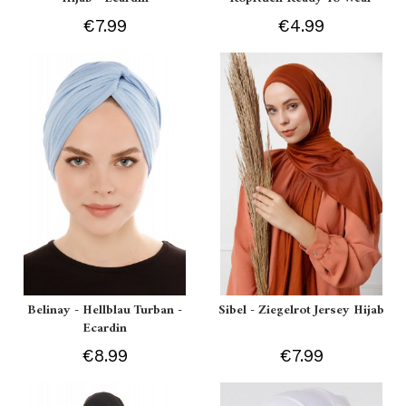
€7.99
€4.99
Belinay - Hellblau Turban -
Sibel - Ziegelrot Jersey Hijab
Ecardin
€8.99
€7.99