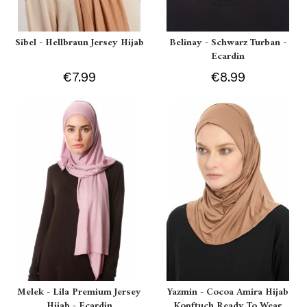
Sibel - Hellbraun Jersey Hijab
Belinay - Schwarz Turban -
Ecardin
€7.99
€8.99
Melek - Lila Premium Jersey
Yazmin - Cocoa Amira Hijab
Hijab - Ecardin
Kopftuch Ready To Wear