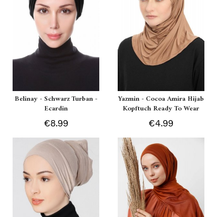
Belinay - Schwarz Turban -
Yazmin - Cocoa Amira Hijab
Ecardin
Kopftuch Ready To Wear
€8.99
€4.99