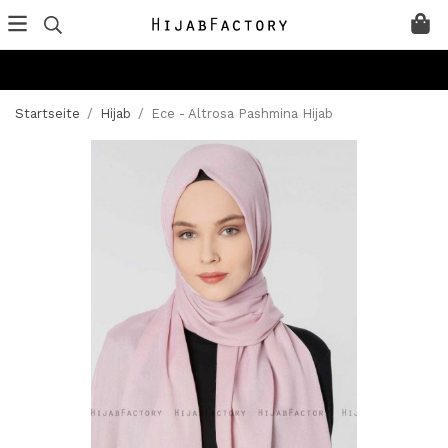
Startseite
/
Hijab
/
Ece - Altrosa Pashmina Hijab