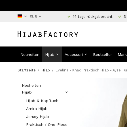
14 tage rückgaberecht
3
Neuheiten
Hijab
Accessori
Bestseller
Mark
Startseite
/
Hijab
/
Evelina - Khaki Praktisch Hijab - Ayse T
Neuheiten
Hijab
Hijab & Kopftuch
Amira Hijab
Jersey Hijab
Praktisch / One-Piece