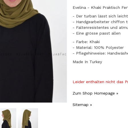
Evelina - Khaki Praktisch Fe
- Der turban lässt sich leic
- Handgearbeiteter chiffon 
- Faltenresistentes und atm
​- Eine grösse passt allen
- Farbe: Khaki
- Material: 100% Polyester
- Pflegehinweise: Handwäsh
Made In Turkey
Leider enthalten nicht das 
Zum Shop Homepage »
Sitemap »