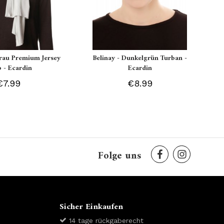
grau Premium Jersey
Belinay - Dunkelgrün Turban -
b - Ecardin
Ecardin
€7.99
€8.99
Folge uns
Sicher Einkaufen
14 tage rückgaberecht