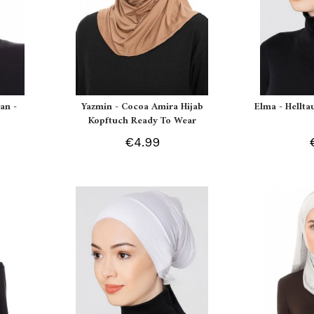
an -
Yazmin - Cocoa Amira Hijab
Elma - Hellt
Kopftuch Ready To Wear
€4.99