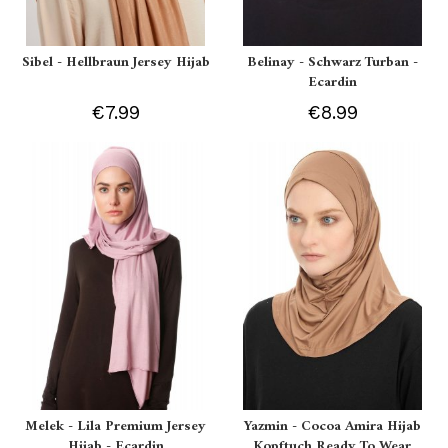
Sibel - Hellbraun Jersey Hijab
Belinay - Schwarz Turban -
Ecardin
€7.99
€8.99
Melek - Lila Premium Jersey
Yazmin - Cocoa Amira Hijab
Hijab - Ecardin
Kopftuch Ready To Wear