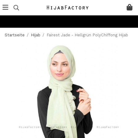
Startseite
/
Hijab
/
Fairest Jade - Hellgrün PolyChiffong Hijab