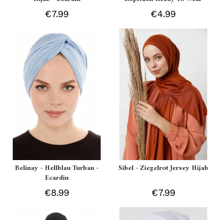
€7.99
€4.99
Belinay - Hellblau Turban -
Sibel - Ziegelrot Jersey Hijab
Ecardin
€8.99
€7.99