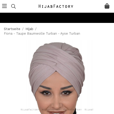
Startseite
/
Hijab
/
Fiona - Taupe Baumwolle Turban - Ayse Turban