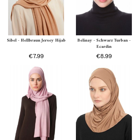
Sibel - Hellbraun Jersey Hijab
Belinay - Schwarz Turban -
Ecardin
€7.99
€8.99