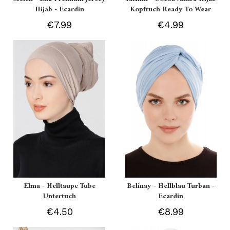
Hijab - Ecardin
Kopftuch Ready To Wear
€7.99
€4.99
Elma - Helltaupe Tube
Belinay - Hellblau Turban -
Untertuch
Ecardin
€4.50
€8.99