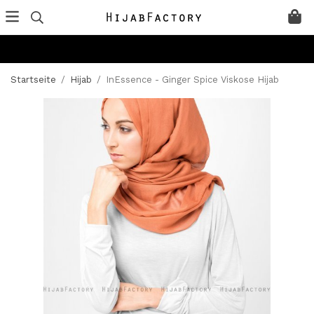
Startseite
/
Hijab
/
InEssence - Ginger Spice Viskose Hijab