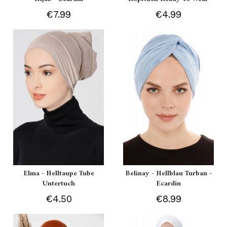
€7.99
€4.99
Elma - Helltaupe Tube
Belinay - Hellblau Turban -
Untertuch
Ecardin
€4.50
€8.99