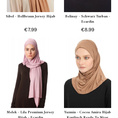
Sibel - Hellbraun Jersey Hijab
Belinay - Schwarz Turban -
Ecardin
€7.99
€8.99
Melek - Lila Premium Jersey
Yazmin - Cocoa Amira Hijab
Hijab - Ecardin
Kopftuch Ready To Wear