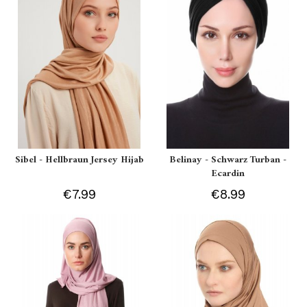
Sibel - Hellbraun Jersey Hijab
Belinay - Schwarz Turban -
Ecardin
€7.99
€8.99