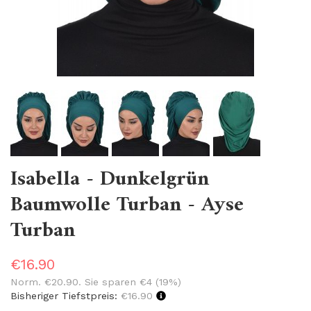
Isabella - Dunkelgrün
Baumwolle Turban - Ayse
Turban
€16.90
Norm.
€20.90
. Sie sparen
€4
(
19
%)
Bisheriger Tiefstpreis:
€16.90