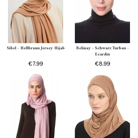
Sibel - Hellbraun Jersey Hijab
Belinay - Schwarz Turban -
Ecardin
€7.99
€8.99