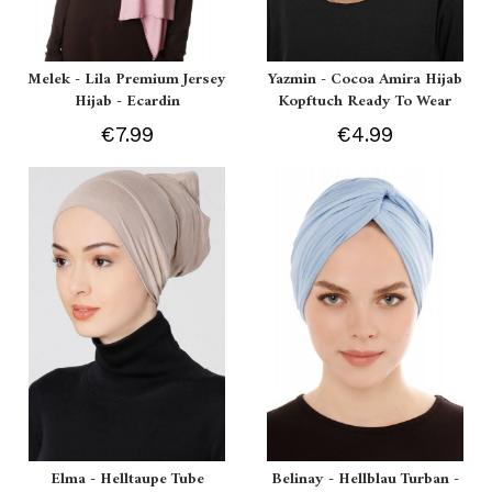
Melek - Lila Premium Jersey
Yazmin - Cocoa Amira Hijab
Hijab - Ecardin
Kopftuch Ready To Wear
€7.99
€4.99
Elma - Helltaupe Tube
Belinay - Hellblau Turban -