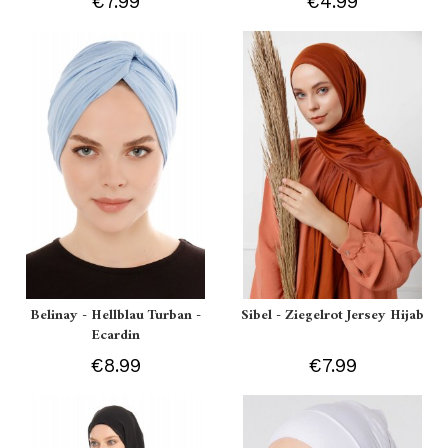
€7.99
€4.99
Belinay - Hellblau Turban -
Sibel - Ziegelrot Jersey Hijab
Ecardin
€8.99
€7.99