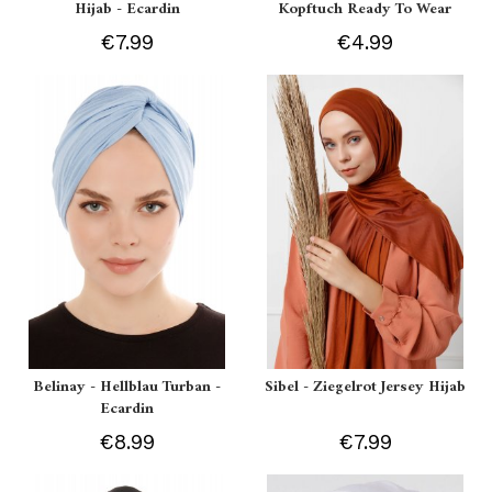
Hijab - Ecardin
Kopftuch Ready To Wear
€7.99
€4.99
Belinay - Hellblau Turban -
Sibel - Ziegelrot Jersey Hijab
Ecardin
€8.99
€7.99