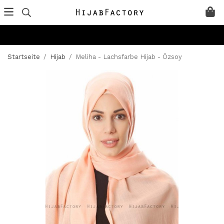
Startseite
/
Hijab
/
Meliha - Lachsfarbe Hijab - Özsoy