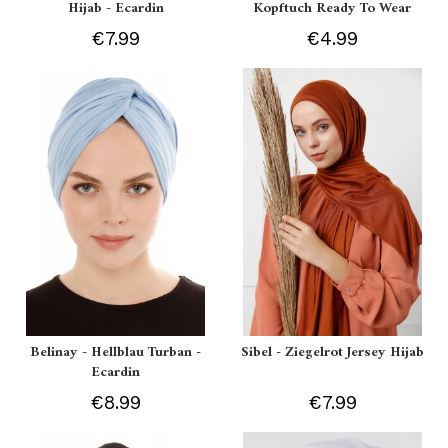
Hijab - Ecardin
Kopftuch Ready To Wear
€7.99
€4.99
Belinay - Hellblau Turban -
Sibel - Ziegelrot Jersey Hijab
Ecardin
€8.99
€7.99