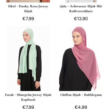
Sibel - Dusky Rose Jersey
Ajda – Schwarzer Hijab Mit
Hijab
Reißverschluss
€7.99
€13.90
Farah - Minzgrün Jersey Hijab
Chiffon Hijab - Bubblegum
Kopftuch
€7.99
€4.99