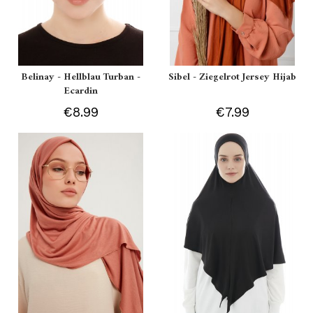
Belinay - Hellblau Turban -
Sibel - Ziegelrot Jersey Hijab
Ecardin
€8.99
€7.99