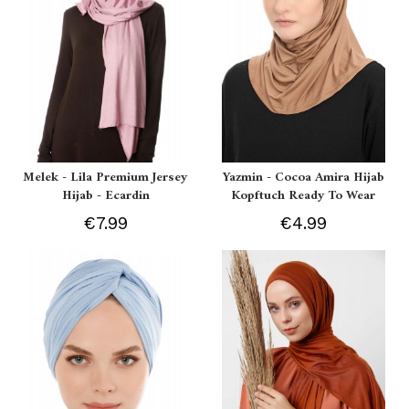
Melek - Lila Premium Jersey
Yazmin - Cocoa Amira Hijab
Hijab - Ecardin
Kopftuch Ready To Wear
€7.99
€4.99