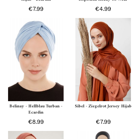
€7.99
€4.99
Belinay - Hellblau Turban -
Sibel - Ziegelrot Jersey Hijab
Ecardin
€8.99
€7.99