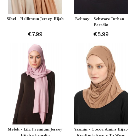
Sibel - Hellbraun Jersey Hijab
Belinay - Schwarz Turban -
Ecardin
€7.99
€8.99
Melek - Lila Premium Jersey
Yazmin - Cocoa Amira Hijab
Hijab - Ecardin
Kopftuch Ready To Wear