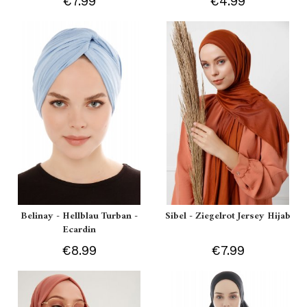
€7.99
€4.99
Belinay - Hellblau Turban -
Sibel - Ziegelrot Jersey Hijab
Ecardin
€8.99
€7.99