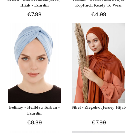
Hijab - Ecardin
Kopftuch Ready To Wear
€7.99
€4.99
Belinay - Hellblau Turban -
Sibel - Ziegelrot Jersey Hijab
Ecardin
€8.99
€7.99