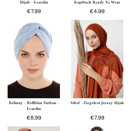
Hijab - Ecardin
Kopftuch Ready To Wear
€7.99
€4.99
Belinay - Hellblau Turban -
Sibel - Ziegelrot Jersey Hijab
Ecardin
€8.99
€7.99