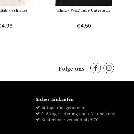
Hijab - Schwarz
Elma - Weiß Tube Untertuch
€4.99
€4.50
Folge uns
Sicher Einkaufen
14 tage rückgaberecht
3-6 tage lieferung nach Deutschland
Kostenloser versand ab €70