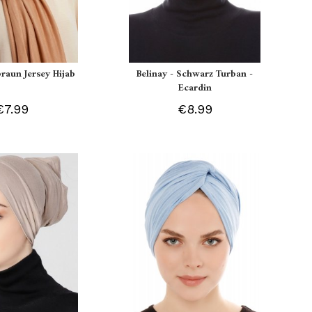
braun Jersey Hijab
Belinay - Schwarz Turban -
Ecardin
€7.99
€8.99