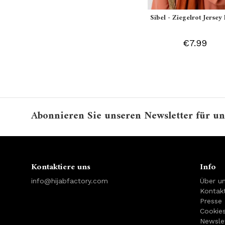
Sibel - Ziegelrot Jersey 
€7.99
Abonnieren Sie unseren Newsletter für un
Kontaktiere uns
Info
info@hijabfactory.com
Über u
Kontakt
Presse
Cookie
Newsle