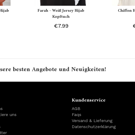
Hijab
Farah - Weiß Jersey Hijab
Chiffon 
Kopftuch
€7.99
sere besten Angebote und Neuigkeiten!
Kundenservice
ns
AGB
iere uns
Faqs
Versand & Lieferung
s
Datenschutzerklärung
tter