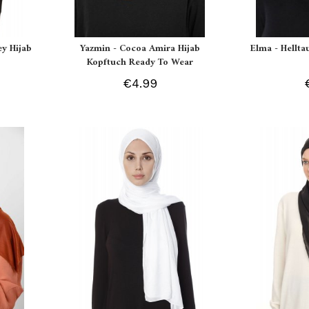
ey Hijab
Yazmin - Cocoa Amira Hijab
Elma - Hellt
Kopftuch Ready To Wear
€4.99