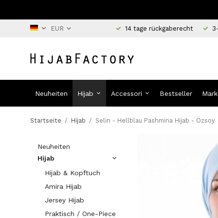
14 tage rückgaberecht
3
Neuheiten
Hijab
Accessori
Bestseller
Mark
Startseite
/
Hijab
/
Selin - Hellblau Pashmina Hijab - Özsoy
Neuheiten
Hijab
Hijab & Kopftuch
Amira Hijab
Jersey Hijab
Praktisch / One-Piece