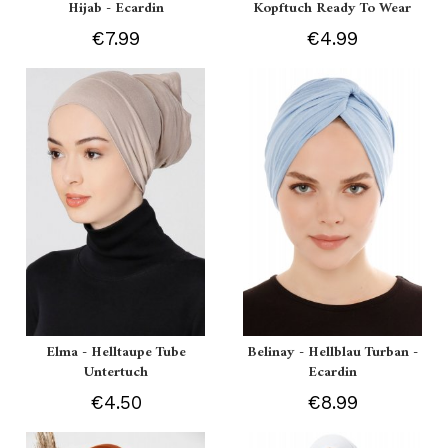
Hijab - Ecardin
Kopftuch Ready To Wear
€7.99
€4.99
Elma - Helltaupe Tube
Belinay - Hellblau Turban -
Untertuch
Ecardin
€4.50
€8.99