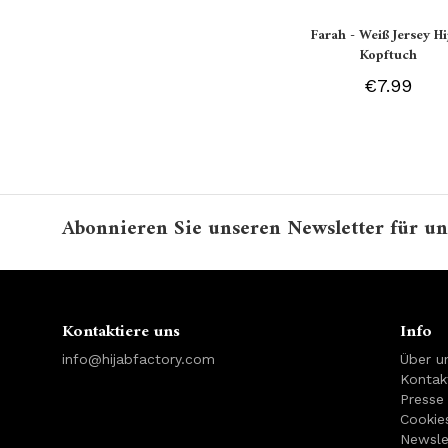
Farah - Weiß Jersey Hi
Kopftuch
€7.99
Abonnieren Sie unseren Newsletter für un
Kontaktiere uns
Info
info@hijabfactory.com
Über u
Kontak
Presse
Cookie
Newsle