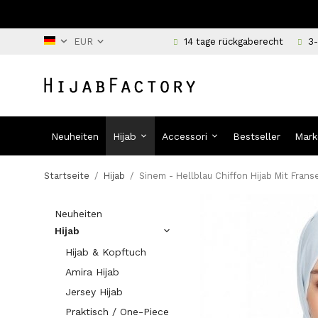
14 tage rückgaberecht
3-
Neuheiten
Hijab
Accessori
Bestseller
Mark
Startseite
/
Hijab
/
Sinem - Hellblau Chiffon Hijab Mit Frans
Neuheiten
Hijab
Hijab & Kopftuch
Amira Hijab
Jersey Hijab
Praktisch / One-Piece