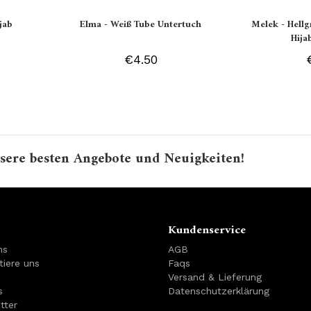
jab
Elma - Weiß Tube Untertuch
Melek - Hell
Hija
€4.50
sere besten Angebote und Neuigkeiten!
Kundenservice
ns
AGB
tiere uns
Faqs
Versand & Lieferung
s
Datenschutzerklärung
tter