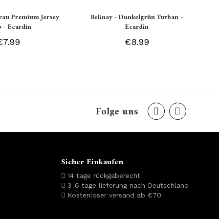
grau Premium Jersey
Belinay - Dunkelgrün Turban -
b - Ecardin
Ecardin
€7.99
€8.99
Folge uns
Sicher Einkaufen
14 tage rückgaberecht
3-6 tage lieferung nach Deutschland
Kostenloser versand ab €70