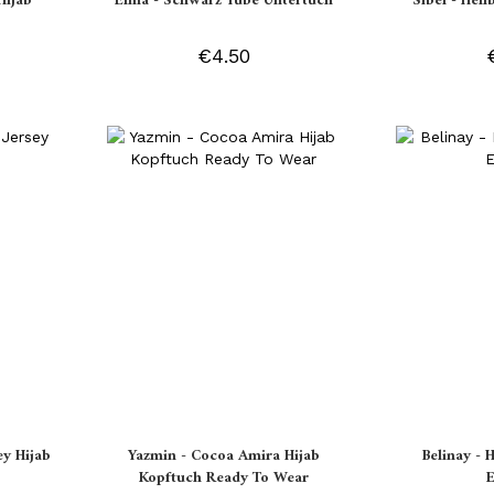
Hijab
Elma - Schwarz Tube Untertuch
Sibel - Hell
€4.50
ey Hijab
Yazmin - Cocoa Amira Hijab
Belinay - 
Kopftuch Ready To Wear