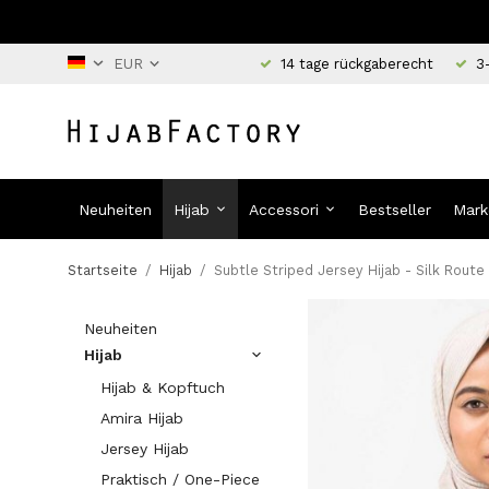
14 tage rückgaberecht
3
Neuheiten
Hijab
Accessori
Bestseller
Mark
Startseite
/
Hijab
/
Subtle Striped Jersey Hijab - Silk Route
Neuheiten
Hijab
Hijab & Kopftuch
Amira Hijab
Jersey Hijab
Praktisch / One-Piece