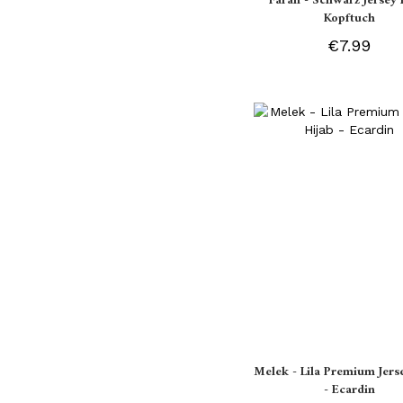
Farah - Schwarz Jersey 
Kopftuch
€7.99
Melek - Lila Premium Jers
- Ecardin