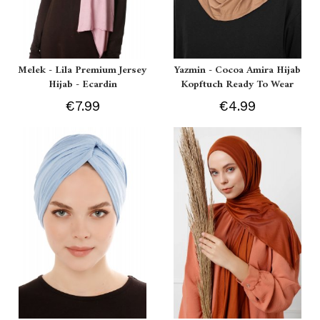
Melek - Lila Premium Jersey
Yazmin - Cocoa Amira Hijab
Hijab - Ecardin
Kopftuch Ready To Wear
€7.99
€4.99