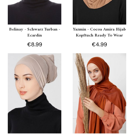
Belinay - Schwarz Turban -
Yazmin - Cocoa Amira Hijab
Ecardin
Kopftuch Ready To Wear
€8.99
€4.99