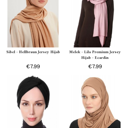
Sibel - Hellbraun Jersey Hijab
Melek - Lila Premium Jersey
Hijab - Ecardin
€7.99
€7.99